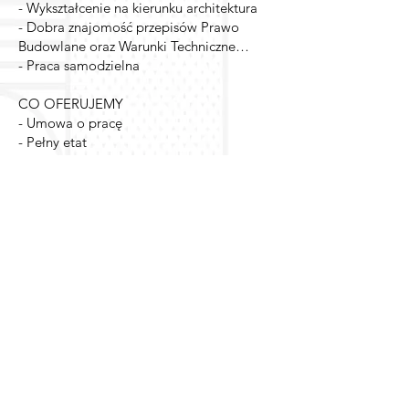
- Wykształcenie na kierunku architektura
- Dobra znajomość przepisów Prawo
Budowlane oraz Warunki Techniczne…
- Praca samodzielna
CO OFERUJEMY
- Umowa o pracę
- Pełny etat
- Możliwość rozwoju zawodowego
- Pracę w miłej atmosferze w zespole
architektów
- Elastyczny czas pracy
- Praca przy ciekawych projektach
usługowych oraz użyteczności publicznej
Kontakt w sprawie
pracy