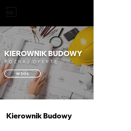
KIEROWNIK BUDOWY
P O Z N A J
O F E R T Ę
W DÓŁ
Kierownik Budowy