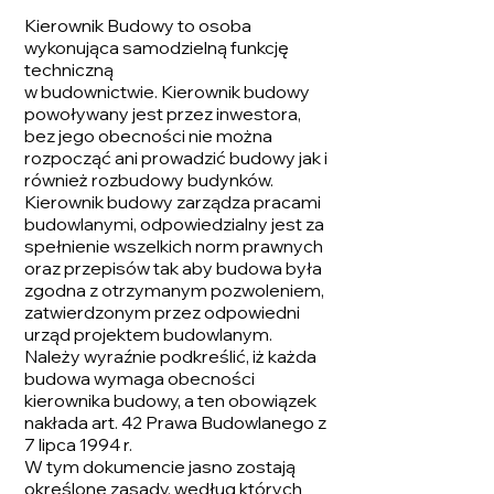
Kierownik Budowy to osoba
wykonująca samodzielną funkcję
techniczną
w budownictwie. Kierownik budowy
powoływany jest przez inwestora,
bez jego obecności nie można
rozpocząć ani prowadzić budowy jak i
również rozbudowy budynków.
Kierownik budowy zarządza pracami
budowlanymi, odpowiedzialny jest za
spełnienie wszelkich norm prawnych
oraz przepisów tak aby budowa była
zgodna z otrzymanym pozwoleniem,
zatwierdzonym przez odpowiedni
urząd projektem budowlanym.
Należy wyraźnie podkreślić, iż każda
budowa wymaga obecności
kierownika budowy, a ten obowiązek
nakłada art. 42 Prawa Budowlanego z
7 lipca 1994 r.
W tym dokumencie jasno zostają
określone zasady, według których