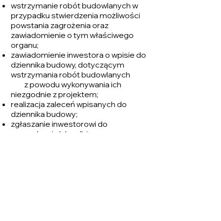
wstrzymanie robót budowlanych w
przypadku stwierdzenia możliwości
powstania zagrożenia oraz
zawiadomienie o tym właściwego
organu;
zawiadomienie inwestora o wpisie do
dziennika budowy, dotyczącym
wstrzymania robót budowlanych
z powodu wykonywania ich
niezgodnie z projektem;
realizacja zaleceń wpisanych do
dziennika budowy;
zgłaszanie inwestorowi do
sprawdzenia lub odbioru
wykonanych robót - szczególnie
takich, które
w trakcie dalszych prac ulegną
zakryciu, jak np. izolacje
przeciwwilgociowe fundamentów;
zapewnienie dokonania wymaganych
przepisami lub ustalonych w umowie
prób i sprawdzeń instalacji, urządzeń